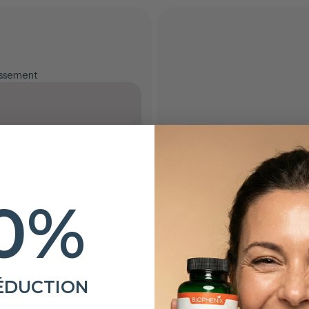
lissement
0%
ÉDUCTION