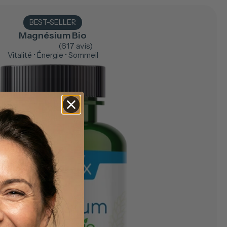
BEST-SELLER
Magnésium Bio
(617 avis)
Vitalité • Énergie • Sommeil