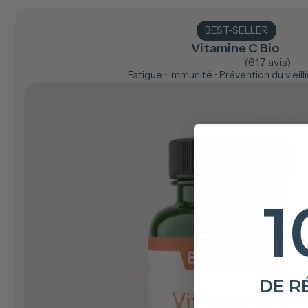
BEST-SELLER
Vitamine C Bio
(617 avis)
Fatigue • Immunité • Prévention du vieil
1
DE R