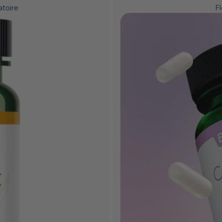
atoire
Fl