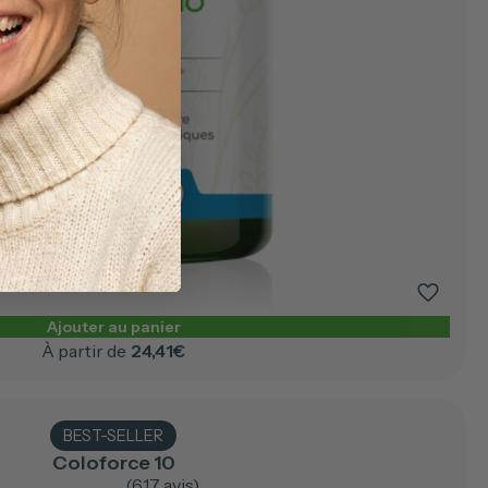
Ajouter au panier
À partir de
24,41€
BEST-SELLER
Coloforce 10
(617 avis)