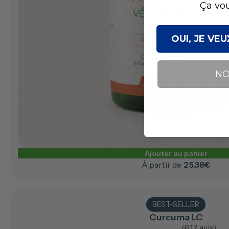
Ça vou
OUI, JE VE
NO
Ajouter au panier
À partir de
25,38€
BEST-SELLER
Curcuma LC
(617 avis)