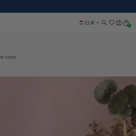
EUR
0
re corps.