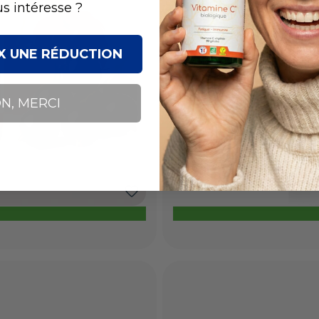
s intéresse ?
UX UNE RÉDUCTION
N, MERCI