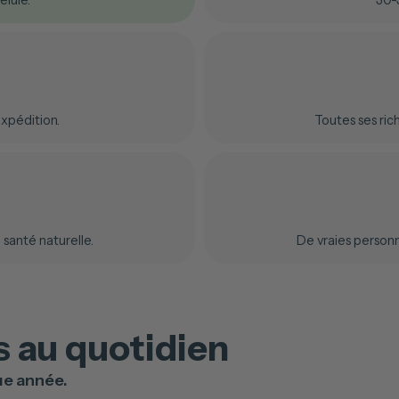
élule.
30-
xpédition.
Toutes ses ric
santé naturelle.
De vraies person
 au quotidien
ue année.