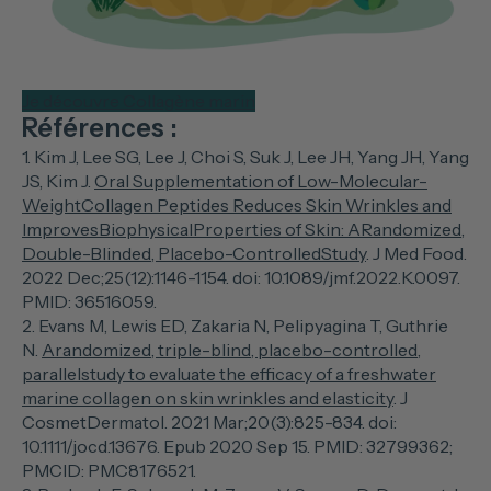
Je découvre Collagène marin
Références :
1. Kim J, Lee SG, Lee J, Choi S, Suk J, Lee JH, Yang JH, Yang
JS, Kim J.
Oral Supplementation of Low-Molecular-
WeightCollagen Peptides Reduces Skin Wrinkles and
ImprovesBiophysicalProperties of Skin: ARandomized,
Double-Blinded, Placebo-ControlledStudy
. J Med Food.
2022 Dec;25(12):1146-1154. doi: 10.1089/jmf.2022.K.0097.
PMID: 36516059.
2. Evans M, Lewis ED, Zakaria N, Pelipyagina T, Guthrie
N.
Arandomized, triple-blind, placebo-controlled,
parallelstudy to evaluate the efficacy of a freshwater
marine collagen on skin wrinkles and elasticity
. J
CosmetDermatol. 2021 Mar;20(3):825-834. doi:
10.1111/jocd.13676. Epub 2020 Sep 15. PMID: 32799362;
PMCID: PMC8176521.