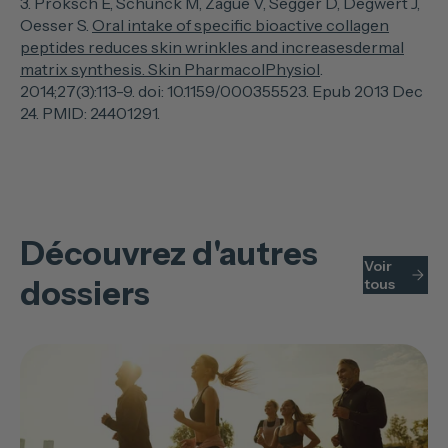
3. Proksch E, Schunck M, Zague V, Segger D, Degwert J,
Oesser S.
Oral intake of specific bioactive collagen
peptides reduces skin wrinkles and increasesdermal
matrix synthesis. Skin PharmacolPhysiol
.
2014;27(3):113-9. doi: 10.1159/000355523. Epub 2013 Dec
24. PMID: 24401291.
Découvrez d'autres
Voir
dossiers
tous