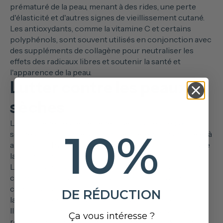
prématuré de la peau, menant à des rides, une perte
d'élasticité et d'autres signes de vieillissement cutané.
Les antioxydants, comme la vitamine C et certains
polyphénols, sont souvent utilisés en conjonction avec
des suppléments de collagène pour neutraliser les
effets des radicaux libres et soutenir la santé et
l'apparence de la peau.
Lutter contre les peaux
sèches
Le collagène peut être bénéfique pour les peaux
10%
sèches. En raison de sa capacité à retenir l'humidité et à
améliorer l'hydratation de la peau, il peut aider à réduire
la sécheresse.
Les produits contenant du collagène, tels que les
crèmes, les sérums et les suppléments, peuvent
contribuer à restaurer l'hydratation et la souplesse de
DE RÉDUCTION
la peau, la rendant plus lisse et plus éclatante.
Il est important de combiner ces produits avec une
Ça vous intéresse ?
routine de soins de la peau adaptée pour maximiser les