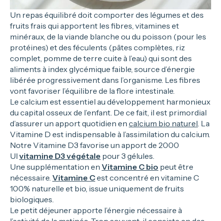
Un repas équilibré doit comporter des légumes et des
fruits frais qui apportent les fibres, vitamines et
minéraux, de la viande blanche ou du poisson (pour les
protéines) et des féculents (pâtes complètes, riz
complet, pomme de terre cuite à l’eau) qui sont des
aliments à index glycémique faible, source d’énergie
libérée progressivement dans l’organisme. Les fibres
vont favoriser l’équilibre de la flore intestinale.
Le calcium est essentiel au développement harmonieux
du capital osseux de l’enfant. De ce fait, il est primordial
d’assurer un apport quotidien en
calcium bio naturel
. La
Vitamine D est indispensable à l’assimilation du calcium.
Notre Vitamine D3 favorise un apport de 2000
UI
vitamine D3 végétale
pour 3 gélules.
Une supplémentation en
Vitamine C bio
peut être
nécessaire.
Vitamine C
est concentré en vitamine C
100% naturelle et bio, issue uniquement de fruits
biologiques.
Le petit déjeuner apporte l’énergie nécessaire à
l’activité de la matinée. Trop souvent, il consiste en des