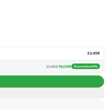
22,45€
-10%
6 mois
22,45€
19,09€
Économisez
15%
134,70€
121,26€
DURÉE IDÉALE