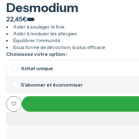
Desmodium
22,45€
Aider à soulager le foie
Aider à moduler les allergies
Équilibrer l’immunité
Sous forme de décoction, la plus efficace
Choisissez votre option :
Achat unique
1 mois
S'abonner et économiser
22,45€
Flexibilité
totale
Annulez ou mettez en pause en 1 clic