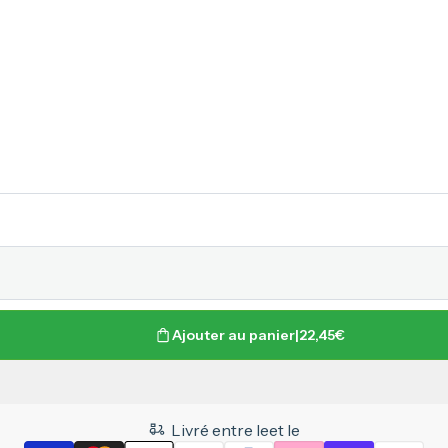
-5%
3 mois
67,35€
63,99€
BEST-SELLER
Ajouter au panier
|
22,45€
Livré entre le
et le