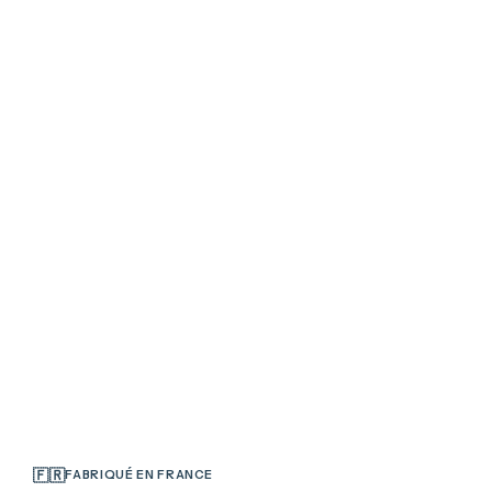
Ça vo
OUI, JE VE
NO
🇫🇷
FABRIQUÉ EN FRANCE