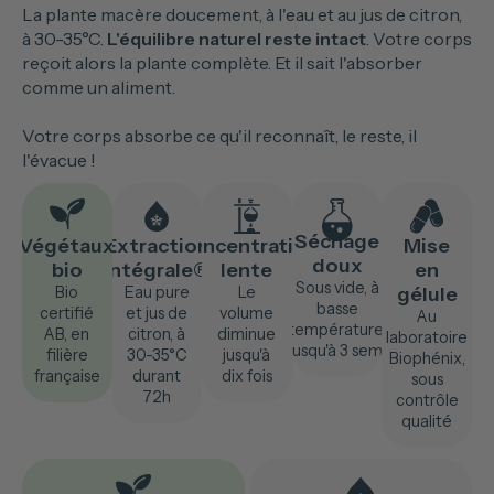
La plante macère doucement, à l'eau et au jus de citron,
à 30-35°C.
L'équilibre naturel reste intact
. Votre corps
reçoit alors la plante complète. Et il sait l'absorber
comme un aliment.
Votre corps absorbe ce qu'il reconnaît, le reste, il
l'évacue !
Séchage
Végétaux
Extraction
Concentration
Mise
doux
bio
Intégrale®
lente
en
Sous vide, à
Bio
Eau pure
Le
gélule
basse
certifié
et jus de
volume
Au
température,
AB, en
citron, à
diminue
laboratoire
jusqu'à 3 sem.
filière
30-35°C
jusqu'à
Biophénix,
française
durant
dix fois
sous
72h
contrôle
qualité