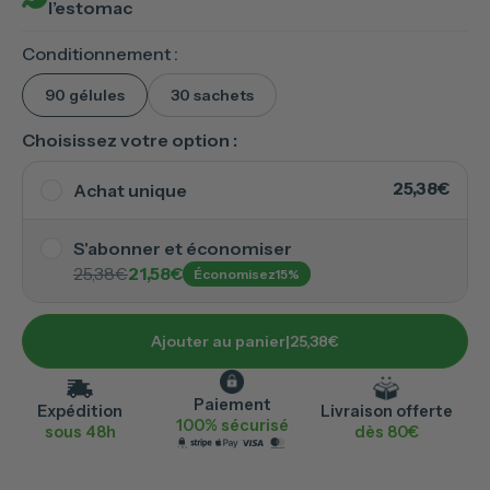
l’estomac
Conditionnement :
90 gélules
30 sachets
Choisissez votre option :
25,38€
Achat unique
-5%
-10%
1 mois
3 mois
6 mois
S'abonner et économiser
25,38€
76,14€
72,36€
152,28€
137,10€
25,38€
21,58€
Économisez
15%
BEST-SELLER
DURÉE IDÉALE
Flexibilité
totale
Annulez ou mettez en pause en 1 clic
Ajouter au panier
|
25,38€
Paiement
Expédition
Livraison offerte
100% sécurisé
sous 48h
dès 80€