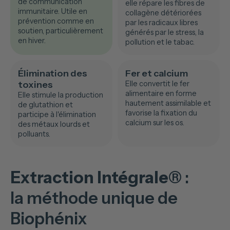
de communication
elle répare les fibres de
immunitaire. Utile en
collagène détériorées
prévention comme en
par les radicaux libres
soutien, particulièrement
générés par le stress, la
en hiver.
pollution et le tabac.
Élimination des
Fer et calcium
toxines
Elle convertit le fer
alimentaire en forme
Elle stimule la production
hautement assimilable et
de glutathion et
favorise la fixation du
participe à l'élimination
calcium sur les os.
des métaux lourds et
polluants.
Extraction Intégrale®
:
la méthode unique de
Biophénix