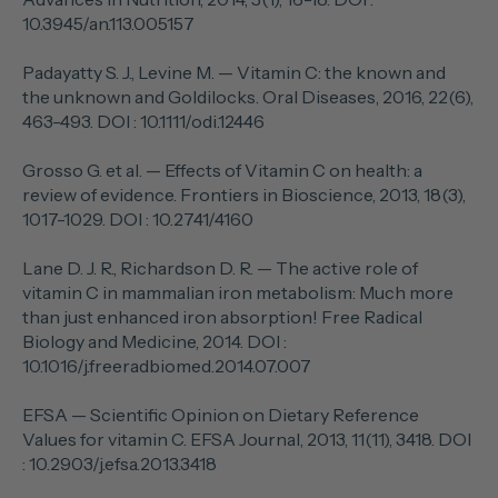
10.3945/an.113.005157
Padayatty S. J., Levine M. — Vitamin C: the known and
the unknown and Goldilocks. Oral Diseases, 2016, 22(6),
463-493. DOI : 10.1111/odi.12446
Grosso G. et al. — Effects of Vitamin C on health: a
review of evidence. Frontiers in Bioscience, 2013, 18(3),
1017-1029. DOI : 10.2741/4160
Lane D. J. R., Richardson D. R. — The active role of
vitamin C in mammalian iron metabolism: Much more
than just enhanced iron absorption! Free Radical
Biology and Medicine, 2014. DOI :
10.1016/j.freeradbiomed.2014.07.007
EFSA — Scientific Opinion on Dietary Reference
Values for vitamin C. EFSA Journal, 2013, 11(11), 3418. DOI
: 10.2903/j.efsa.2013.3418