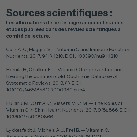
Sources scientifiques :
Les affirmations de cette page s'appuient sur des
études publiées dans des revues scientifiques à
comité de lecture.
Carr A. C., Maggini S. — Vitamin C and Immune Function.
Nutrients, 2017, 9(11), 1210. DOI : 10.3390/nu9111210
Hemilä H., Chalker E. — Vitamin C for preventing and
treating the common cold. Cochrane Database of
Systematic Reviews, 2013, (1). DOI :
10.1002/14651858.CD000980.pub4
Pullar J. M., Carr A. C., Vissers M. C. M. — The Roles of
Vitamin C in Skin Health. Nutrients, 2017, 9(8), 866. DOI :
10.3390/nu9080866
Lykkesfeldt J., Michels A. J., Frei B. — Vitamin C.
Advances in Nutrition, 2014, 5(1), 16-18. DOI :