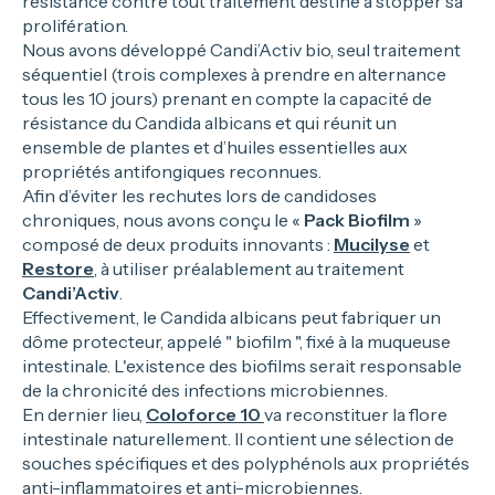
résistance contre tout traitement destiné à stopper sa
prolifération.
Nous avons développé Candi’Activ bio, seul traitement
séquentiel (trois complexes à prendre en alternance
tous les 10 jours) prenant en compte la capacité de
résistance du Candida albicans et qui réunit un
ensemble de plantes et d’huiles essentielles aux
propriétés antifongiques reconnues.
Afin d’éviter les rechutes lors de candidoses
chroniques, nous avons conçu le «
Pack Biofilm
»
composé de deux produits innovants :
Mucilyse
et
Restore
, à utiliser préalablement au traitement
Candi’Activ
.
Effectivement, le Candida albicans peut fabriquer un
dôme protecteur, appelé " biofilm ", fixé à la muqueuse
intestinale. L'existence des biofilms serait responsable
de la chronicité des infections microbiennes.
En dernier lieu,
Coloforce 10
va reconstituer la flore
intestinale naturellement. Il contient une sélection de
souches spécifiques et des polyphénols aux propriétés
anti-inflammatoires et anti-microbiennes.