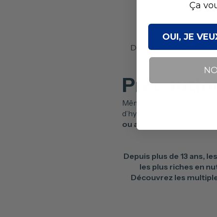
Ça vou
OUI, JE VE
Draineur bio favorise le 
NO
Précaution
Même si le cassis a très pe
d’hypertension et à celles
ou allaitantes et aux enfa
Depuis plus de 13 ans, l
les plus riches en n
Découvrez les multiples