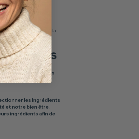
le foie, les intestins, la
 du cassis
rsonnes souffrant
é aux femmes enceintes
ectionner les ingrédients
é et notre bien être.
eurs ingrédients afin de