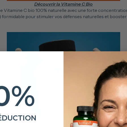
Découvrir la Vitamine C Bio
 Vitamine C bio 100% naturelle avec une forte concentratio
) formidable pour stimuler vos défenses naturelles et booster
0%
ÉDUCTION