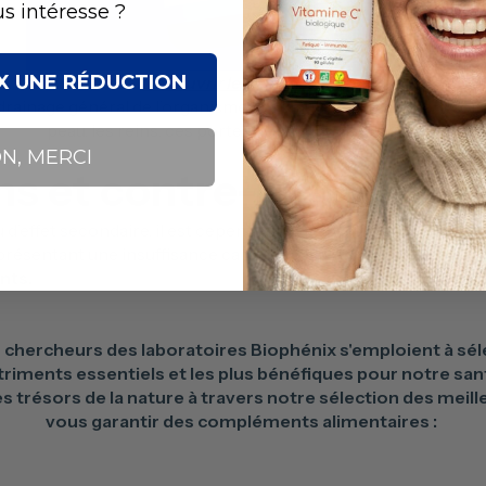
s intéresse ?
UX UNE RÉDUCTION
Découvrir le Draineur Bio
drainage général de l’organisme et stimule tous les émonctoires (
peau, les reins, ces portes de sorties des déchets).
N, MERCI
s et contre-indications
u d’effet secondaire, il est cependant déconseillé pour les pe
 présentant une insuffisance cardiaque.
Il est contre-indiqu
nts.
es chercheurs des laboratoires Biophénix s'emploient à sél
utriments essentiels et les plus bénéfiques pour notre sant
 trésors de la nature à travers notre sélection des meill
vous garantir des compléments alimentaires :