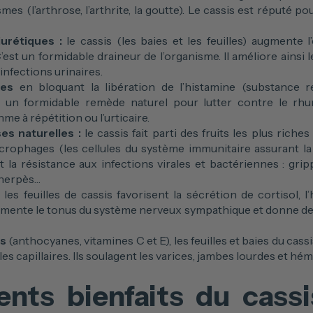
mes (l’arthrose, l’arthrite, la goutte). Le cassis est réputé po
iurétiques :
le cassis (les baies et les feuilles) augmente 
C’est un formidable draineur de l’organisme. Il améliore ains
 infections urinaires.
ies
en bloquant la libération de l’histamine (substance 
st un formidable remède naturel pour lutter contre le rhu
hme à répétition ou l’urticaire.
es naturelles :
le cassis fait parti des fruits les plus riches
macrophages (les cellules du système immunitaire assurant l
 la résistance aux infections virales et bactériennes : grip
, herpès…
:
les feuilles de cassis favorisent la sécrétion de cortisol,
gmente le tonus du système nerveux sympathique et donne de l’
ts
(anthocyanes, vitamines C et E), les feuilles et baies du cass
les capillaires. Ils soulagent les varices, jambes lourdes et hé
ents bienfaits du cass