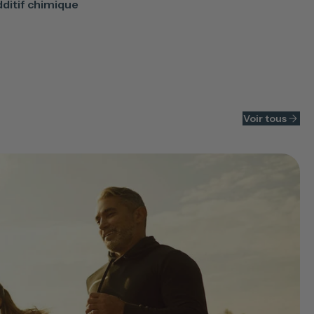
dditif chimique
Voir tous