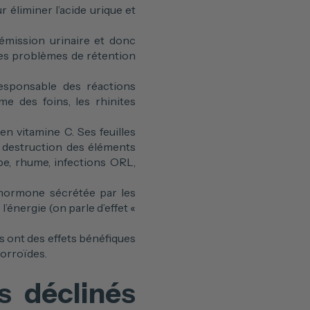
ur éliminer l’acide urique et
l’émission urinaire et donc
i les problèmes de rétention
responsable des réactions
me des foins, les rhinites
 en vitamine C. Ses feuilles
a destruction des éléments
pe, rhume, infections ORL,
 l’hormone sécrétée par les
énergie (on parle d’effet «
is ont des effets bénéfiques
morroïdes.
is déclinés