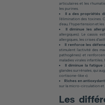
articulaires et les rhumatis
les purines.
Il a des propriétés d
l’élimination des toxines. 
d’eau, l'hypertension et les
Il diminue les allerg
allergiques). Le cassis e
allergiques, les crises d'ast
Il renforce les défens
stimulent l’activité des 
pathogènes) et renforcent
maladies virales infantiles
Il diminue la fatigue 
glandes surrénales, qui au
cortisone-like »).
Riches en antioxydan
sur la micro-circulation et 
Les différ